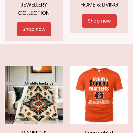
JEWELLERY
HOME & LIVING
COLLECTION
Shop now
Shop now
BLANKET &
Every child