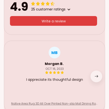
4.9
25 customer ratings
Write a review
MB
Morgan B.
OCT 16, 2023
I appreciate its thoughtful design
Native Area Rug 3D All Over Printed Non-slip Mat Dining Roo
m Living Room Soft Bedroom Carpet 12