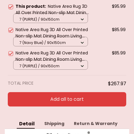
This product:
Native Area Rug 3D
$95.99
All Over Printed Non-slip Mat Dining
Room Living Room Soft Bedroom
7 (PURPLE) / 90x150cm
Carpet 12
Native Area Rug 3D All Over Printed
$85.99
Non-slip Mat Dining Room Living
Room Soft Bedroom Carpet 05
7 (Navy Blue) / 90x150cm
Native Area Rug 3D All Over Printed
$85.99
Non-slip Mat Dining Room Living
Room Soft Bedroom Carpet 17
7 (PURPLE) / 90x150cm
TOTAL PRICE
$267.97
Add all to cart
Detail
Shipping
Return & Warranty