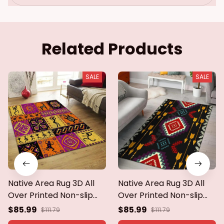
Related Products
SALE
SALE
Native Area Rug 3D All
Native Area Rug 3D All
Over Printed Non-slip
Over Printed Non-slip
Mat Dining Room Living
Mat Dining Room Living
$85.99
$85.99
$111.79
$111.79
Room Soft Bedroom
Room Soft Bedroom