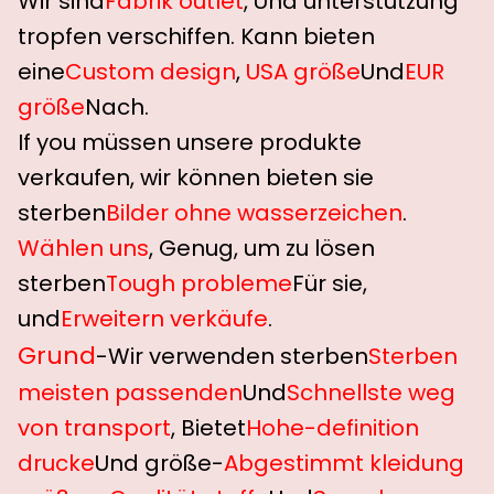
Wir sind
Fabrik outlet
, Und unterstützung
tropfen verschiffen. Kann bieten
eine
Custom design
,
USA größe
Und
EUR
größe
Nach.
If you müssen unsere produkte
verkaufen, wir können bieten sie
sterben
Bilder ohne wasserzeichen
.
Wählen uns
, Genug, um zu lösen
sterben
Tough probleme
Für sie,
und
Erweitern verkäufe
.
Grund
-Wir verwenden sterben
Sterben
meisten passenden
Und
Schnellste weg
von transport
, Bietet
Hohe-definition
drucke
Und größe-
Abgestimmt kleidung