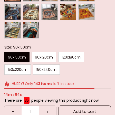
Size: 90x150cm
90x150cm
90x120cm
120x180cm
150x220cm
150x240cm
HURRY! Only
143
items
left in stock
14m
51s
:
There are
35
people viewing this product right now.
Add to cart