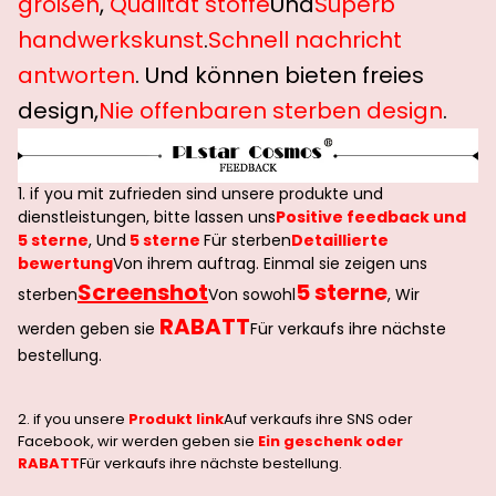
größen
,
Qualität stoffe
Und
Superb
handwerkskunst
.
Schnell nachricht
antworten
. Und können bieten freies
design,
Nie offenbaren sterben design
.
1. if you mit zufrieden sind unsere produkte und
dienstleistungen, bitte lassen uns
Positive feedback und
5 sterne
, Und
5 sterne
Für sterben
Detaillierte
bewertung
Von ihrem auftrag. Einmal sie zeigen uns
Screenshot
5 sterne
sterben
Von sowohl
, Wir
RABATT
werden geben sie
Für verkaufs ihre nächste
bestellung.
2. if you unsere
Produkt link
Auf verkaufs ihre SNS oder
Facebook, wir werden geben sie
Ein geschenk oder
RABATT
Für verkaufs ihre nächste bestellung.