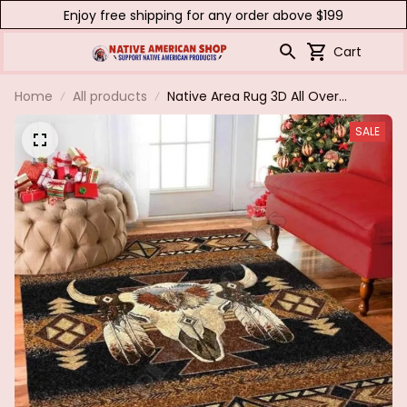
Enjoy free shipping for any order above $199
Cart
Home
All products
Native Area Rug 3D All Over
Printed Non-slip Mat Dining
SALE
Room Living Room Soft Bedroom
Carpet 12